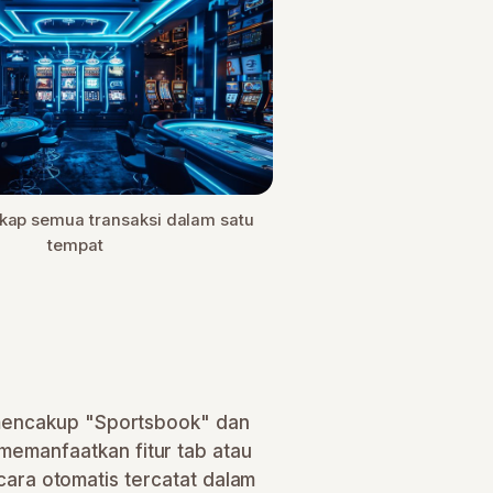
kap semua transaksi dalam satu
tempat
 mencakup "Sportsbook" dan
emanfaatkan fitur tab atau
ecara otomatis tercatat dalam