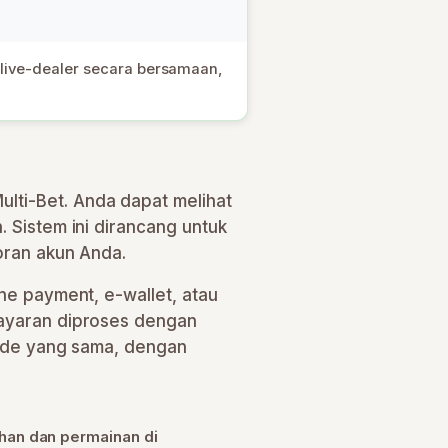
live-dealer secara bersamaan,
lti-Bet. Anda dapat melihat
 Sistem ini dirancang untuk
oran akun Anda.
ne payment, e-wallet, atau
bayaran diproses dengan
tode yang sama, dengan
uhan dan permainan di