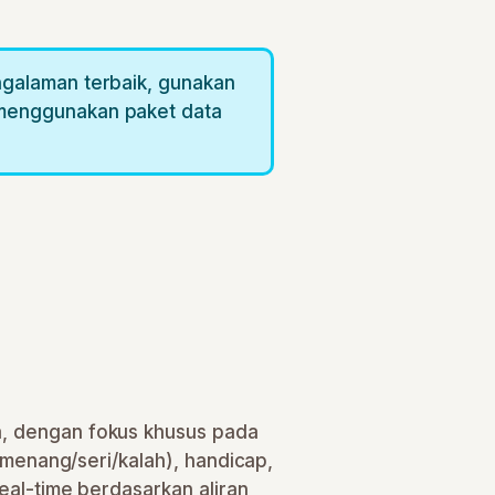
engalaman terbaik, gunakan
a menggunakan paket data
a, dengan fokus khusus pada
(menang/seri/kalah), handicap,
eal-time berdasarkan aliran