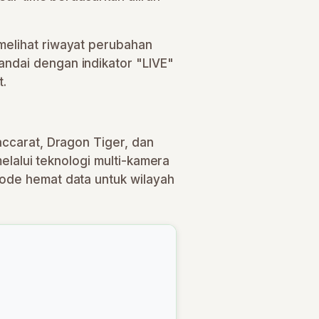
melihat riwayat perubahan
ndai dengan indikator "LIVE"
t.
accarat, Dragon Tiger, dan
elalui teknologi multi-kamera
mode hemat data untuk wilayah