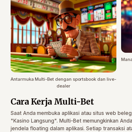
Mana
Antarmuka Multi-Bet dengan sportsbook dan live-
dealer
Cara Kerja Multi-Bet
Saat Anda membuka aplikasi atau situs web bele
"Kasino Langsung". Multi-Bet memungkinkan And
jendela floating dalam aplikasi. Setiap transaksi