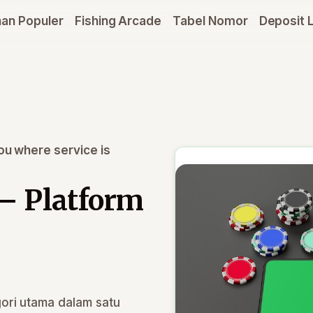
an Populer
Fishing Arcade
Tabel Nomor
Deposit 
ou where service is
– Platform
ori utama dalam satu