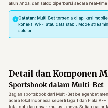
akun Anda, dan saldo diperbarui secara real-time 
Catatan:
Multi-Bet tersedia di aplikasi mobi
koneksi Wi-Fi atau data stabil. Mode stream
seluler.
Detail dan Komponen Mu
Sportsbook dalam Multi-Bet
Bagian sportsbook dari Multi-Bet belegenbet men
acara lokal Indonesia seperti Liga 1 dan Piala AF
total gol, dan pasar khusus lainnya. Setiap pasar