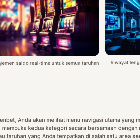
Riwayat leng
jemen saldo real-time untuk semua taruhan
genbet, Anda akan melihat menu navigasi utama yang
a membuka kedua kategori secara bersamaan dengan m
 atau taruhan yang Anda tempatkan di salah satu area s