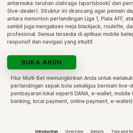
antarmuka: taruhan olahraga (sportsbook) dan per
(live-dealer). Struktur ini dirancang agar pemain 
antara menonton pertandingan Liga 1, Piala AFF, ata
sambil juga mengakses meja blackjack, roulette, d
profesional. Semua tersedia di aplikasi mobile be
responsif dan navigasi yang intuitif.
BUKA AKUN
Fitur Multi-Bet memungkinkan Anda untuk melakuk
pertandingan sepak bola sekaligus bermain live-d
pembayaran lokal seperti DANA, e-wallet, mobile b
banking, local payment, online payment, e-wallet
Introduction
Overview
Details
Tips and N