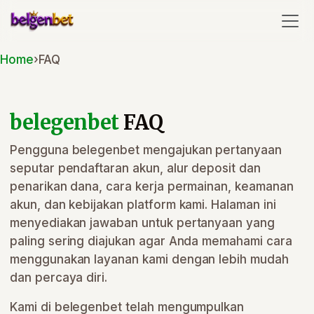
belegenbet
Home
›
FAQ
belegenbet
FAQ
Pengguna belegenbet mengajukan pertanyaan
seputar pendaftaran akun, alur deposit dan
penarikan dana, cara kerja permainan, keamanan
akun, dan kebijakan platform kami. Halaman ini
menyediakan jawaban untuk pertanyaan yang
paling sering diajukan agar Anda memahami cara
menggunakan layanan kami dengan lebih mudah
dan percaya diri.
Kami di belegenbet telah mengumpulkan