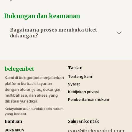
Dukungan dan keamanan
Bagaimana proses membuka tiket
dukungan?
belegenbet
Tautan
Tentang kami
Kami di belegenbet menjalankan
platform berbasis layanan
Syarat
dengan aturan jelas, dukungan
Kebijakan privasi
multibahasa, dan akses yang
Pemberitahuan hukum
dibatasi yurisdiksi.
Kelayakan akun tunduk pada hukum
yang berlaku.
Bantuan
Saluran kontak
Buka akun
care@belegenbet.com