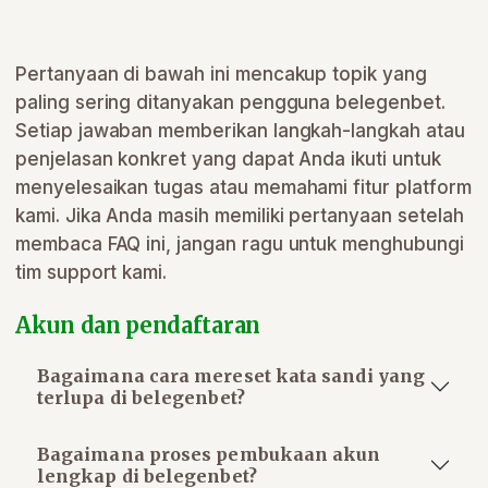
Pertanyaan di bawah ini mencakup topik yang
paling sering ditanyakan pengguna belegenbet.
Setiap jawaban memberikan langkah-langkah atau
penjelasan konkret yang dapat Anda ikuti untuk
menyelesaikan tugas atau memahami fitur platform
kami. Jika Anda masih memiliki pertanyaan setelah
membaca FAQ ini, jangan ragu untuk menghubungi
tim support kami.
Akun dan pendaftaran
Bagaimana cara mereset kata sandi yang
terlupa di belegenbet?
Bagaimana proses pembukaan akun
lengkap di belegenbet?